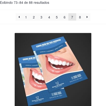
Exibindo 73–84 de 88 resultados
1
2
3
4
5
6
7
8